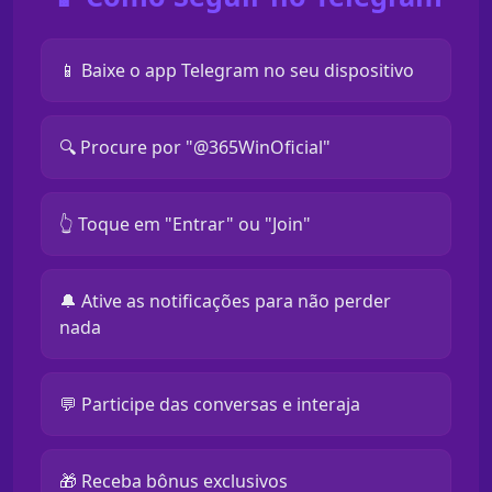
📱 Baixe o app Telegram no seu dispositivo
🔍 Procure por "@365WinOficial"
👆 Toque em "Entrar" ou "Join"
🔔 Ative as notificações para não perder
nada
💬 Participe das conversas e interaja
🎁 Receba bônus exclusivos