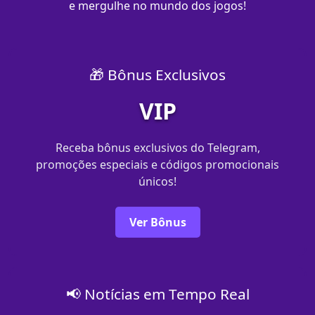
e mergulhe no mundo dos jogos!
🎁 Bônus Exclusivos
VIP
Receba bônus exclusivos do Telegram,
promoções especiais e códigos promocionais
únicos!
Ver Bônus
📢 Notícias em Tempo Real