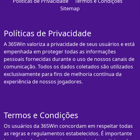
Políticas de Privacidade
Termos e Condições
Sitemap
Políticas de Privacidade
A 365Win valoriza a privacidade de seus usuários e está
empenhada em proteger todas as informações
pessoais fornecidas durante o uso de nossos canais de
comunicação. Todos os dados coletados são utilizados
exclusivamente para fins de melhoria contínua da
experiência de nossos jogadores.
Termos e Condições
Os usuários da 365Win concordam em respeitar todas
as regras e regulamentos estabelecidos. É importante