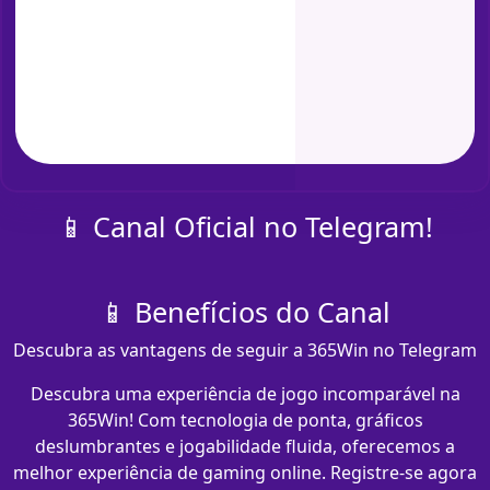
📱 Canal Oficial no Telegram!
📱 Benefícios do Canal
Descubra as vantagens de seguir a 365Win no Telegram
Descubra uma experiência de jogo incomparável na
365Win! Com tecnologia de ponta, gráficos
deslumbrantes e jogabilidade fluida, oferecemos a
melhor experiência de gaming online. Registre-se agora