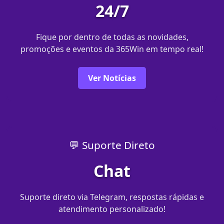
24/7
Fique por dentro de todas as novidades,
promoções e eventos da 365Win em tempo real!
Ver Notícias
💬 Suporte Direto
Chat
Suporte direto via Telegram, respostas rápidas e
atendimento personalizado!