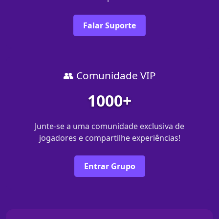
Falar Suporte
👥 Comunidade VIP
1000+
Junte-se a uma comunidade exclusiva de
jogadores e compartilhe experiências!
Entrar Grupo