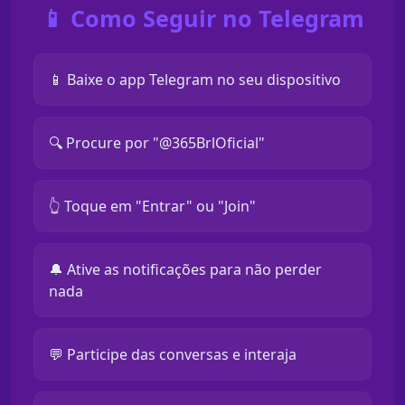
📱 Como Seguir no Telegram
📱 Baixe o app Telegram no seu dispositivo
🔍 Procure por "@365BrlOficial"
👆 Toque em "Entrar" ou "Join"
🔔 Ative as notificações para não perder
nada
💬 Participe das conversas e interaja