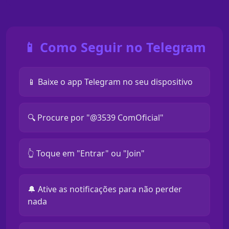
📱 Como Seguir no Telegram
📱 Baixe o app Telegram no seu dispositivo
🔍 Procure por "@3539 ComOficial"
👆 Toque em "Entrar" ou "Join"
🔔 Ative as notificações para não perder
nada