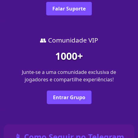
Falar Suporte
👥 Comunidade VIP
1000+
Junte-se a uma comunidade exclusiva de
jogadores e compartilhe experiências!
Entrar Grupo
📱 Como Seguir no Telegram