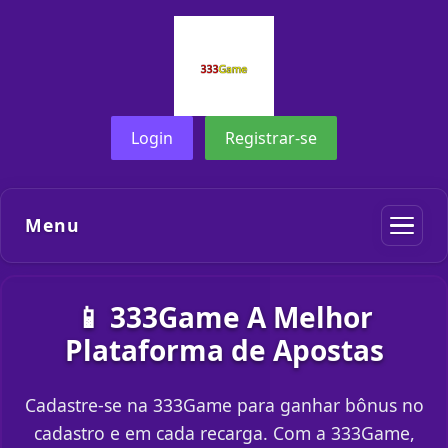
Login
Registrar-se
Menu
📱 333Game A Melhor
Plataforma de Apostas
Cadastre-se na 333Game para ganhar bônus no
cadastro e em cada recarga. Com a 333Game,