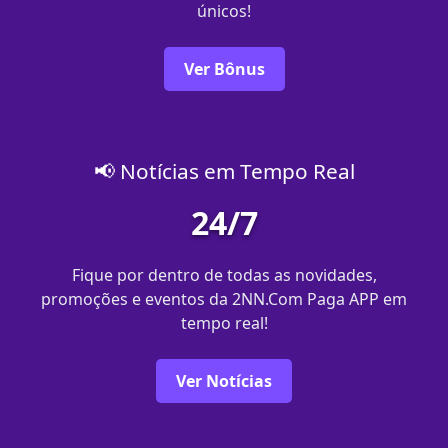
únicos!
Ver Bônus
📢 Notícias em Tempo Real
24/7
Fique por dentro de todas as novidades,
promoções e eventos da 2NN.Com Paga APP em
tempo real!
Ver Notícias