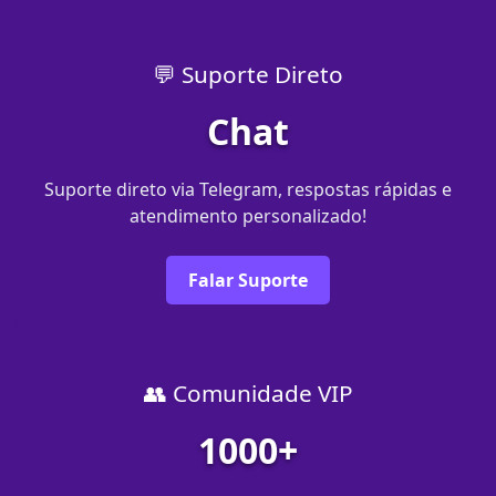
💬 Suporte Direto
Chat
Suporte direto via Telegram, respostas rápidas e
atendimento personalizado!
Falar Suporte
👥 Comunidade VIP
1000+