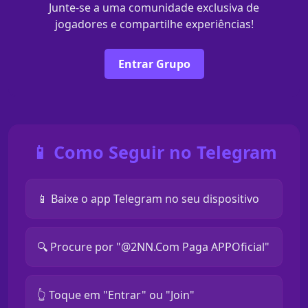
Junte-se a uma comunidade exclusiva de
jogadores e compartilhe experiências!
Entrar Grupo
📱 Como Seguir no Telegram
📱 Baixe o app Telegram no seu dispositivo
🔍 Procure por "@2NN.Com Paga APPOficial"
👆 Toque em "Entrar" ou "Join"