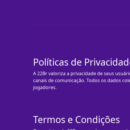
Políticas de Privacida
A 22Br valoriza a privacidade de seus usuá
canais de comunicação. Todos os dados cole
jogadores.
Termos e Condições