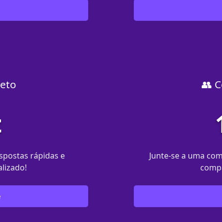
reto
👥 
t
espostas rápidas e
Junte-se a uma com
lizado!
compa
e