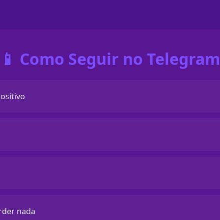
📱 Como Seguir no Telegram
ositivo
erder nada