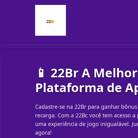
📱 22Br A Melhor
Plataforma de A
Cadastre-se na 22Br para ganhar bônus
recarga. Com a 22Br, você tem acesso a 
uma experiência de jogo inigualável. J
agora!