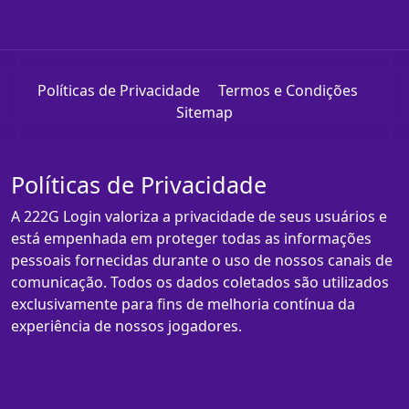
Políticas de Privacidade
Termos e Condições
Sitemap
Políticas de Privacidade
A 222G Login valoriza a privacidade de seus usuários e
está empenhada em proteger todas as informações
pessoais fornecidas durante o uso de nossos canais de
comunicação. Todos os dados coletados são utilizados
exclusivamente para fins de melhoria contínua da
experiência de nossos jogadores.