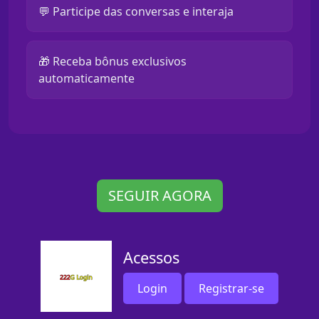
💬 Participe das conversas e interaja
🎁 Receba bônus exclusivos
automaticamente
SEGUIR AGORA
Acessos
Login
Registrar-se