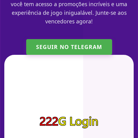
você tem acesso a promoções incríveis e uma
experiência de jogo inigualável. Junte-se aos
vencedores agora!
SEGUIR NO TELEGRAM