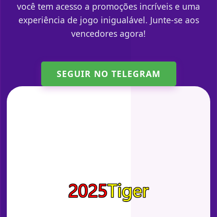
você tem acesso a promoções incríveis e uma
experiência de jogo inigualável. Junte-se aos
vencedores agora!
SEGUIR NO TELEGRAM