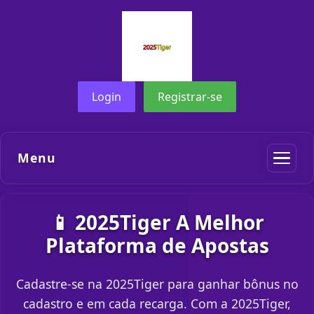
Login
Registrar-se
Menu
📱 2025Tiger A Melhor
Plataforma de Apostas
Cadastre-se na 2025Tiger para ganhar bônus no
cadastro e em cada recarga. Com a 2025Tiger,