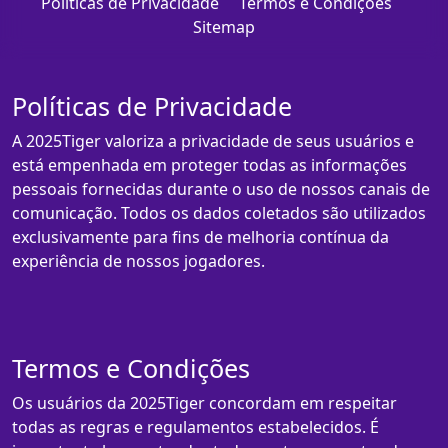
Políticas de Privacidade
Termos e Condições
Sitemap
Políticas de Privacidade
A 2025Tiger valoriza a privacidade de seus usuários e
está empenhada em proteger todas as informações
pessoais fornecidas durante o uso de nossos canais de
comunicação. Todos os dados coletados são utilizados
exclusivamente para fins de melhoria contínua da
experiência de nossos jogadores.
Termos e Condições
Os usuários da 2025Tiger concordam em respeitar
todas as regras e regulamentos estabelecidos. É