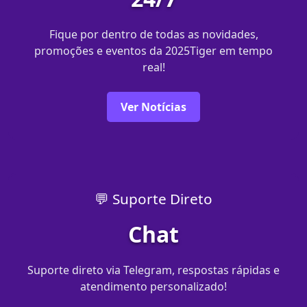
Fique por dentro de todas as novidades,
promoções e eventos da 2025Tiger em tempo
real!
Ver Notícias
💬 Suporte Direto
Chat
Suporte direto via Telegram, respostas rápidas e
atendimento personalizado!