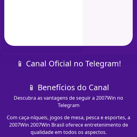
📱 Canal Oficial no Telegram!
📱 Benefícios do Canal
Descubra as vantagens de seguir a 2007Win no
Telegram
Com caça-níqueis, jogos de mesa, pesca e esportes, a
2007Win 2007Win Brasil oferece entretenimento de
qualidade em todos os aspectos.