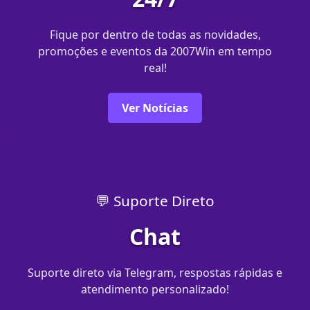
Fique por dentro de todas as novidades,
promoções e eventos da 2007Win em tempo
real!
Ver Notícias
💬 Suporte Direto
Chat
Suporte direto via Telegram, respostas rápidas e
atendimento personalizado!