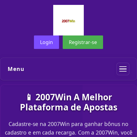
Login
Registrar-se
Menu
📱 2007Win A Melhor
Plataforma de Apostas
Cadastre-se na 2007Win para ganhar bônus no
cadastro e em cada recarga. Com a 2007Win, você