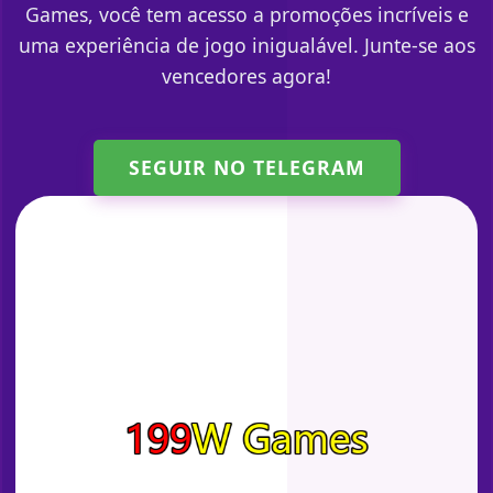
Games, você tem acesso a promoções incríveis e
uma experiência de jogo inigualável. Junte-se aos
vencedores agora!
SEGUIR NO TELEGRAM