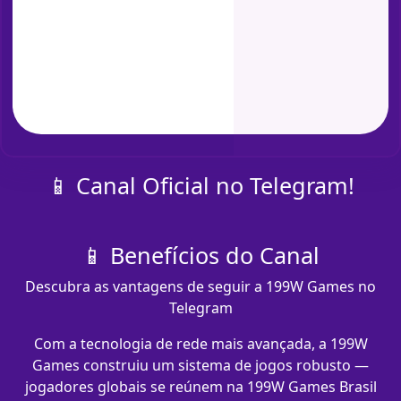
📱 Canal Oficial no Telegram!
📱 Benefícios do Canal
Descubra as vantagens de seguir a 199W Games no
Telegram
Com a tecnologia de rede mais avançada, a 199W
Games construiu um sistema de jogos robusto —
jogadores globais se reúnem na 199W Games Brasil