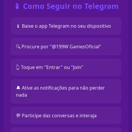
📱 Como Seguir no Telegram
📱 Baixe o app Telegram no seu dispositivo
🔍 Procure por "@199W GamesOficial"
👆 Toque em "Entrar" ou "Join"
🔔 Ative as notificações para não perder
nada
💬 Participe das conversas e interaja