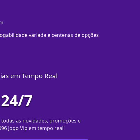
am
 jogabilidade variada e centenas de opções
cias em Tempo Real
24/7
e todas as novidades, promoções e
996 Jogo Vip em tempo real!