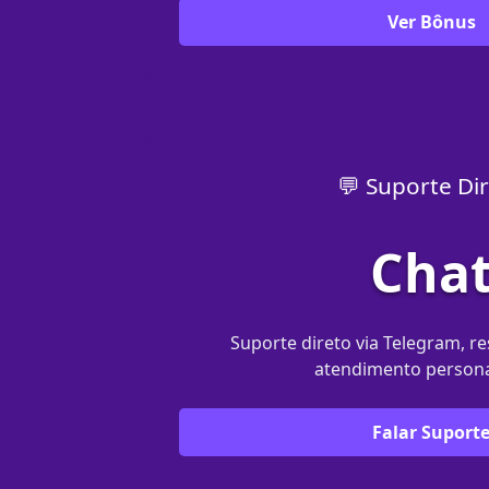
Ver Bônus
💬 Suporte Di
Cha
Suporte direto via Telegram, r
atendimento persona
Falar Suport