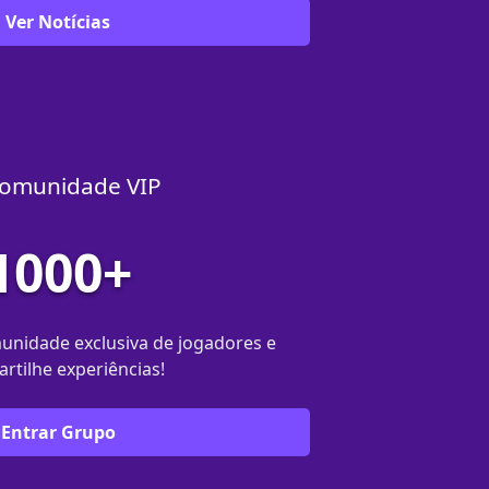
Ver Notícias
Comunidade VIP
1000+
unidade exclusiva de jogadores e
rtilhe experiências!
Entrar Grupo