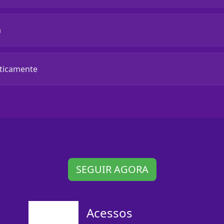
a
aticamente
SEGUIR AGORA
Acessos