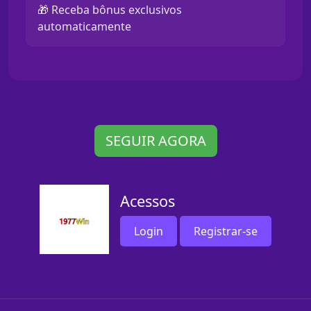
🎁 Receba bônus exclusivos
automaticamente
SEGUIR AGORA
Acessos
Login
Registrar-se