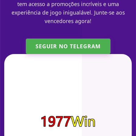
tem acesso a promoções incríveis e uma
experiência de jogo inigualável. Junte-se aos
vencedores agora!
SEGUIR NO TELEGRAM