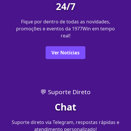
24/7
Fique por dentro de todas as novidades,
promoções e eventos da 1977Win em tempo
real!
Ver Notícias
💬 Suporte Direto
Chat
Suporte direto via Telegram, respostas rápidas e
atendimento personalizado!