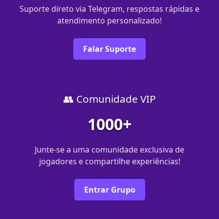
Suporte direto via Telegram, respostas rápidas e
atendimento personalizado!
Falar Suporte
👥 Comunidade VIP
1000+
Junte-se a uma comunidade exclusiva de
jogadores e compartilhe experiências!
Entrar Grupo