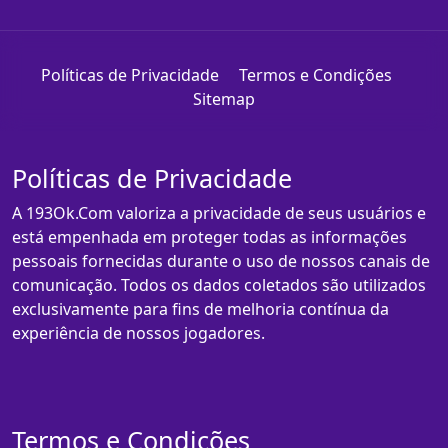
Políticas de Privacidade
Termos e Condições
Sitemap
Políticas de Privacidade
A 193Ok.Com valoriza a privacidade de seus usuários e
está empenhada em proteger todas as informações
pessoais fornecidas durante o uso de nossos canais de
comunicação. Todos os dados coletados são utilizados
exclusivamente para fins de melhoria contínua da
experiência de nossos jogadores.
Termos e Condições