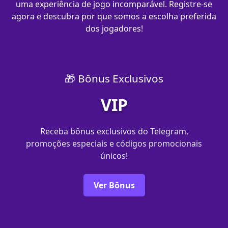
uma experiência de jogo incomparável. Registre-se
agora e descubra por que somos a escolha preferida
dos jogadores!
🎁 Bônus Exclusivos
VIP
Receba bônus exclusivos do Telegram,
promoções especiais e códigos promocionais
únicos!
Ver Bônus