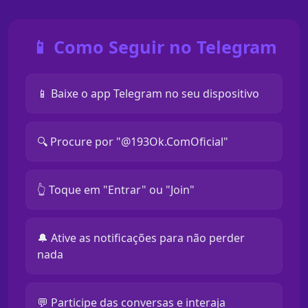
📱 Como Seguir no Telegram
📱 Baixe o app Telegram no seu dispositivo
🔍 Procure por "@193Ok.ComOficial"
👆 Toque em "Entrar" ou "Join"
🔔 Ative as notificações para não perder
nada
💬 Participe das conversas e interaja