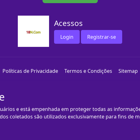
Acessos
Login
Registrar-se
Políticas de Privacidade
Termos e Condições
Sitemap
de
usuários e está empenhada em proteger todas as informaçõe
os coletados são utilizados exclusivamente para fins de m