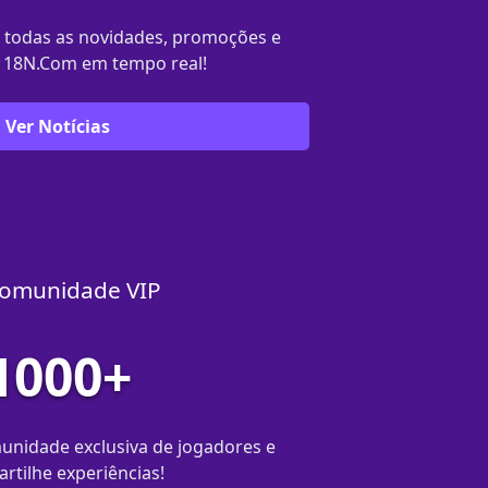
e todas as novidades, promoções e
 18N.Com em tempo real!
Ver Notícias
Comunidade VIP
1000+
unidade exclusiva de jogadores e
rtilhe experiências!