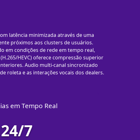
 com latência minimizada através de uma
nte próximos aos clusters de usuários.
do em condições de rede em tempo real,
o (H.265/HEVC) oferece compressão superior
eriores. Audio multi-canal sincronizado
de roleta e as interações vocais dos dealers.
cias em Tempo Real
24/7