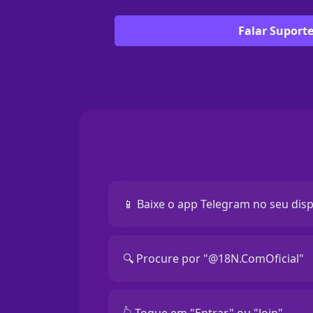
Falar Suport
📱 Baixe o app Telegram no seu disp
🔍 Procure por "@18N.ComOficial"