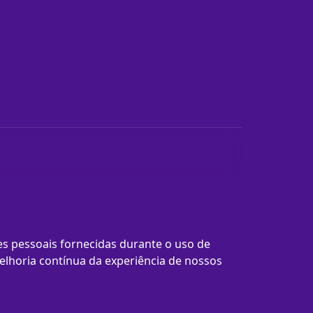
s pessoais fornecidas durante o uso de
elhoria contínua da experiência de nossos