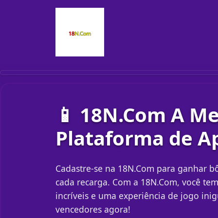
📱 18N.Com A Me
Plataforma de A
Cadastre-se na 18N.Com para ganhar b
cada recarga. Com a 18N.Com, você te
incríveis e uma experiência de jogo inig
vencedores agora!