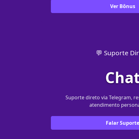
Ver Bônus
💬 Suporte Di
Cha
Suporte direto via Telegram, r
atendimento persona
Falar Suport