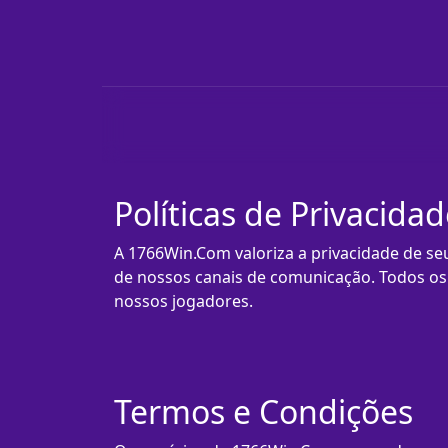
Políticas de Privacida
A 1766Win.Com valoriza a privacidade de s
de nossos canais de comunicação. Todos os 
nossos jogadores.
Termos e Condições