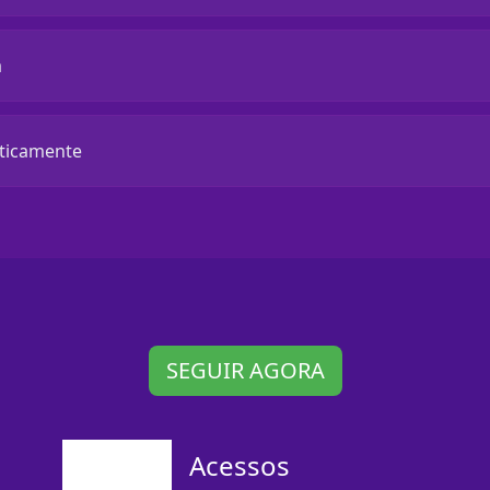
a
aticamente
SEGUIR AGORA
Acessos