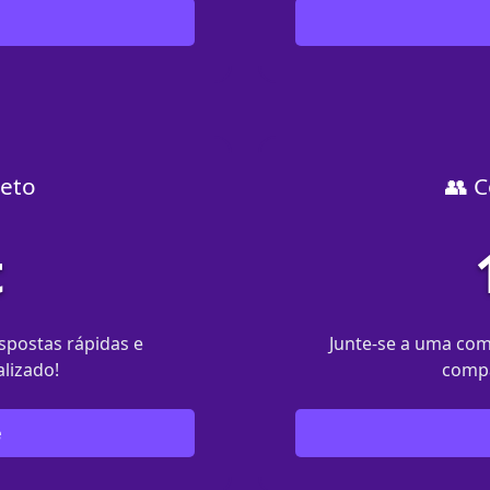
reto
👥 
t
espostas rápidas e
Junte-se a uma com
lizado!
compa
e