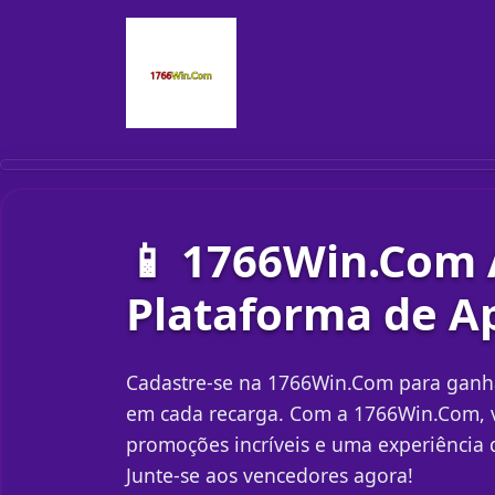
📱 1766Win.Com 
Plataforma de A
Cadastre-se na 1766Win.Com para ganh
em cada recarga. Com a 1766Win.Com, 
promoções incríveis e uma experiência d
Junte-se aos vencedores agora!