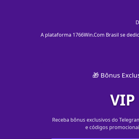
D
A plataforma 1766Win.Com Brasil se dedic
🎁 Bônus Exclu
VIP
Receba bônus exclusivos do Telegra
e códigos promocionai