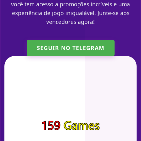
você tem acesso a promoções incríveis e uma
experiência de jogo inigualável. Junte-se aos
vencedores agora!
SEGUIR NO TELEGRAM