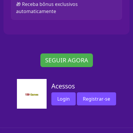
🎁 Receba bônus exclusivos
automaticamente
SEGUIR AGORA
Acessos
Login
Registrar-se