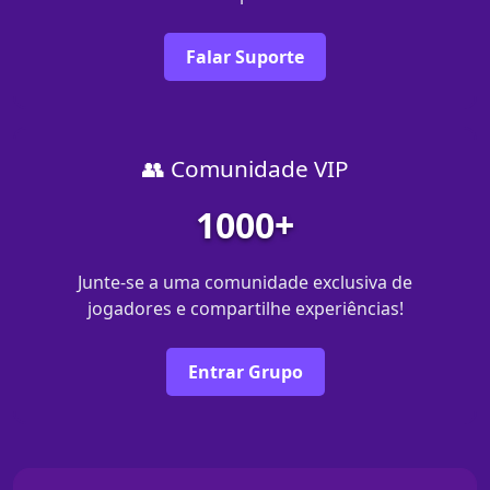
Falar Suporte
👥 Comunidade VIP
1000+
Junte-se a uma comunidade exclusiva de
jogadores e compartilhe experiências!
Entrar Grupo