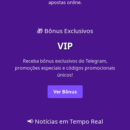
apostas online.
🎁 Bônus Exclusivos
VIP
Receba bônus exclusivos do Telegram,
promoções especiais e códigos promocionais
únicos!
Ver Bônus
📢 Notícias em Tempo Real