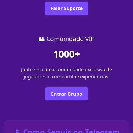
Falar Suporte
👥 Comunidade VIP
1000+
Junte-se a uma comunidade exclusiva de
jogadores e compartilhe experiências!
Entrar Grupo
📱 Como Seguir no Telegram