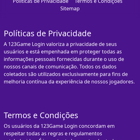
Políticas de Privacidade
Termos e Condições
Sitemap
Políticas de Privacidade
A 123Game Login valoriza a privacidade de seus
usuários e está empenhada em proteger todas as
informações pessoais fornecidas durante o uso de
nossos canais de comunicação. Todos os dados
coletados são utilizados exclusivamente para fins de
melhoria contínua da experiência de nossos jogadores.
Termos e Condições
Os usuários da 123Game Login concordam em
respeitar todas as regras e regulamentos