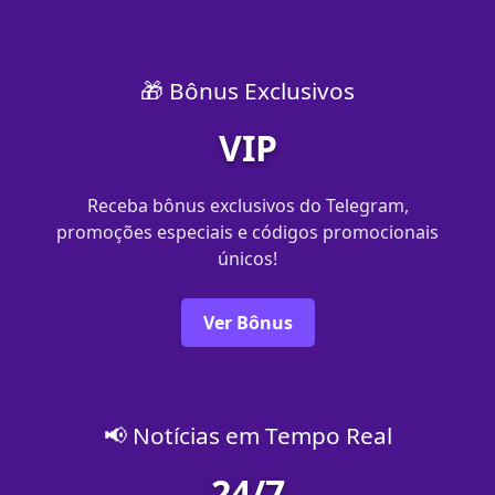
🎁 Bônus Exclusivos
VIP
Receba bônus exclusivos do Telegram,
promoções especiais e códigos promocionais
únicos!
Ver Bônus
📢 Notícias em Tempo Real
24/7