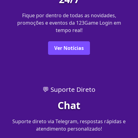
Fique por dentro de todas as novidades,
promoções e eventos da 123Game Login em
tempo real!
Ver Notícias
💬 Suporte Direto
Chat
Suporte direto via Telegram, respostas rápidas e
atendimento personalizado!