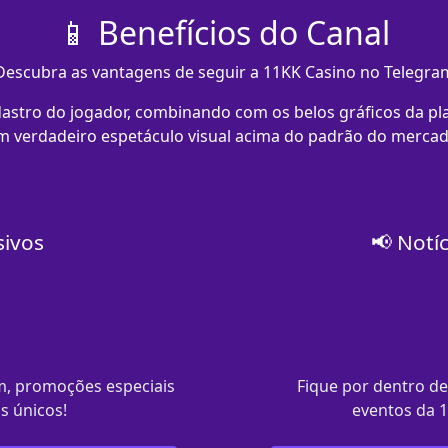
📱 Benefícios do Canal
Descubra as vantagens de seguir a 11KK Casino no Telegra
dastro do jogador, combinando com os belos gráficos da pl
m verdadeiro espetáculo visual acima do padrão do mercad
sivos
📢 Notí
m, promoções especiais
Fique por dentro d
s únicos!
eventos da 