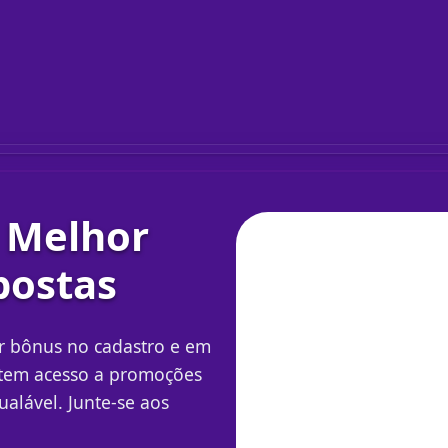
A Melhor
postas
r bônus no cadastro e em
 tem acesso a promoções
ualável. Junte-se aos