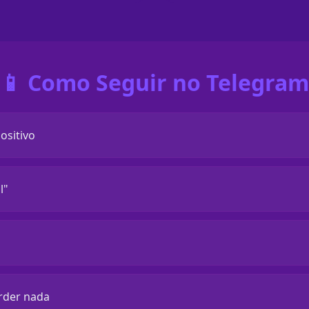
📱 Como Seguir no Telegram
ositivo
l"
erder nada