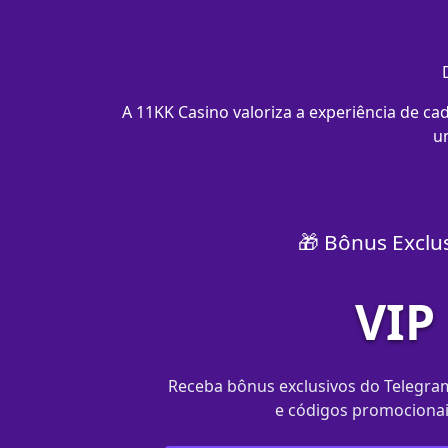
A 11KK Casino valoriza a experiência de ca
u
🎁 Bônus Exclu
VIP
Receba bônus exclusivos do Telegra
e códigos promocionai