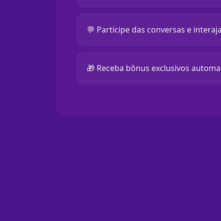
💬 Participe das conversas e interaj
🎁 Receba bônus exclusivos autom