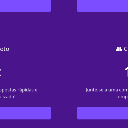
reto
👥 
t
espostas rápidas e
Junte-se a uma com
lizado!
compa
e