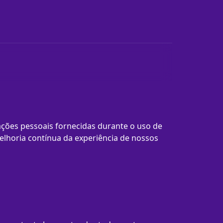
ações pessoais fornecidas durante o uso de
elhoria contínua da experiência de nossos