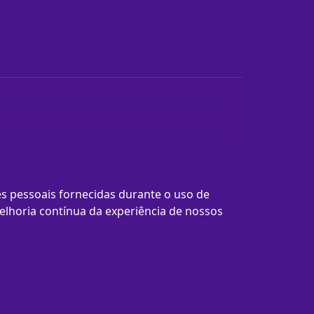
s pessoais fornecidas durante o uso de
elhoria contínua da experiência de nossos