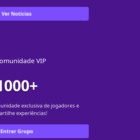
Ver Notícias
Comunidade VIP
1000+
unidade exclusiva de jogadores e
rtilhe experiências!
Entrar Grupo