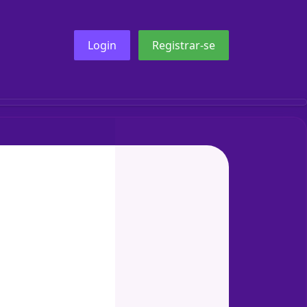
Login
Registrar-se