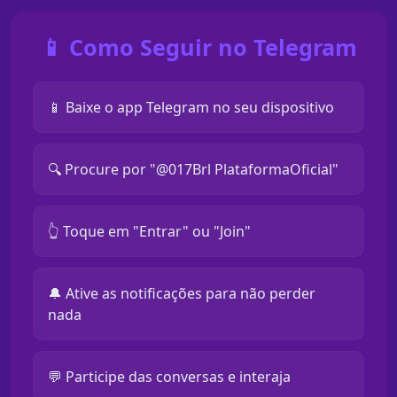
📱 Como Seguir no Telegram
📱 Baixe o app Telegram no seu dispositivo
🔍 Procure por "@017Brl PlataformaOficial"
👆 Toque em "Entrar" ou "Join"
🔔 Ative as notificações para não perder
nada
💬 Participe das conversas e interaja