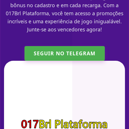
bônus no cadastro e em cada recarga. Com a
017Brl Plataforma, você tem acesso a promoções
incríveis e uma experiência de jogo inigualável.
Junte-se aos vencedores agora!
SEGUIR NO TELEGRAM