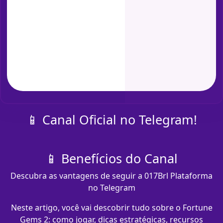
📱 Canal Oficial no Telegram!
📱 Benefícios do Canal
Descubra as vantagens de seguir a 017Brl Plataforma
no Telegram
Neste artigo, você vai descobrir tudo sobre o Fortune
Gems 2: como jogar, dicas estratégicas, recursos