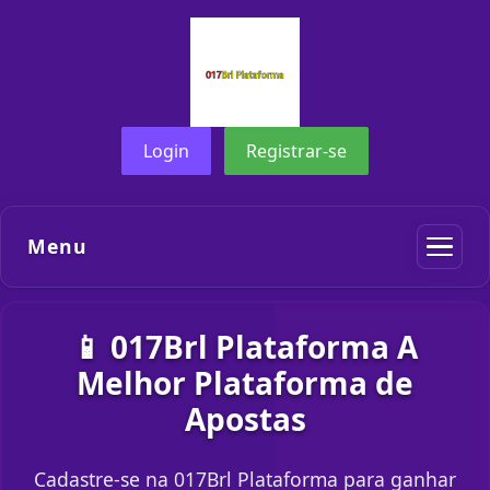
Login
Registrar-se
Menu
📱 017Brl Plataforma A
Melhor Plataforma de
Apostas
Cadastre-se na 017Brl Plataforma para ganhar