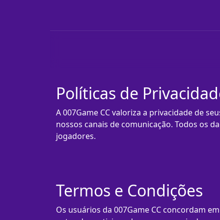
Políticas de Privacida
A 007Game CC valoriza a privacidade de se
nossos canais de comunicação. Todos os dad
jogadores.
Termos e Condições
Os usuários da 007Game CC concordam em re