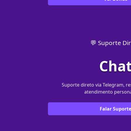
💬 Suporte Di
Cha
Suporte direto via Telegram, r
atendimento persona
Falar Suport