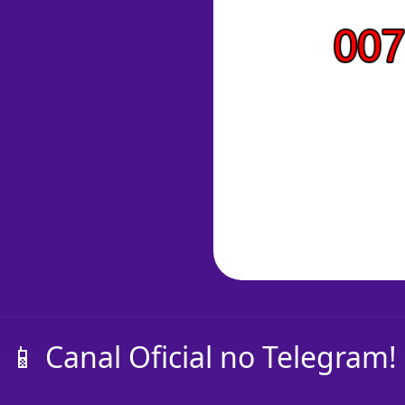
📱 Canal Oficial no Telegram!