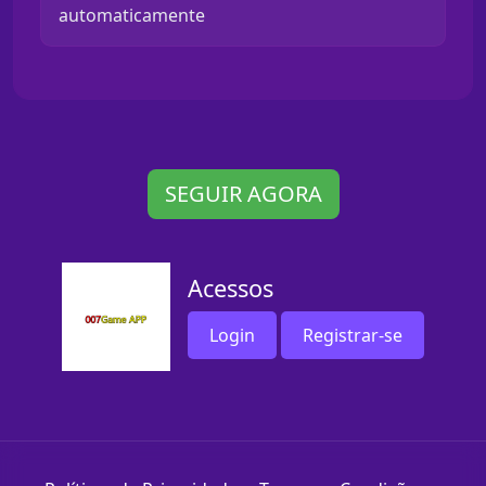
automaticamente
SEGUIR AGORA
Acessos
Login
Registrar-se