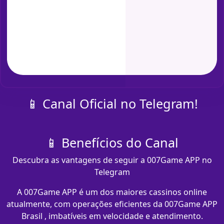
📱 Canal Oficial no Telegram!
📱 Benefícios do Canal
Descubra as vantagens de seguir a 007Game APP no
Telegram
A 007Game APP é um dos maiores cassinos online
atualmente, com operações eficientes da 007Game APP
Brasil , imbatíveis em velocidade e atendimento.