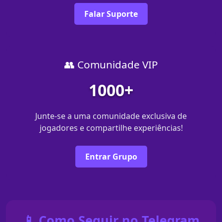
Falar Suporte
👥 Comunidade VIP
1000+
Junte-se a uma comunidade exclusiva de
jogadores e compartilhe experiências!
Entrar Grupo
📱 Como Seguir no Telegram