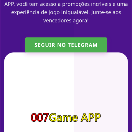
APP, você tem acesso a promoções incríveis e uma
experiência de jogo inigualável. Junte-se aos
vencedores agora!
SEGUIR NO TELEGRAM